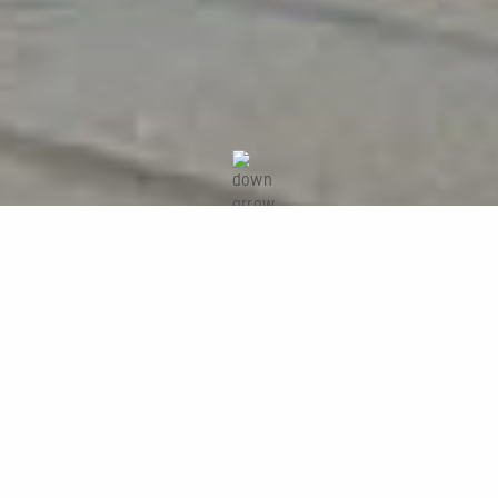
Studie zum Neubau von drei
Mehrfamilienhäusern mit gemeinsamer
Tiefgarage
Projektdaten
Neubau von drei Mehrfamilienhäusern mit 89 Wohnungen und
gemeinsamer Tiefgarage mit 37 Stellplätzen