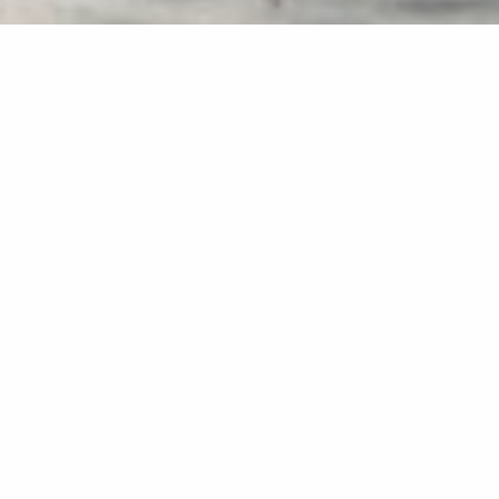
Denkmalgerechte Sanierung und
Ausbau moderner Büroflächen
Projektdaten
1.113 m² Bruttogrundfläche
Zeitraum: 2017–2018
Auftraggeber
Privat
Leistungen
HOAI Leistungsphasen 1–8, analog Phasen SIA 21, 31–52