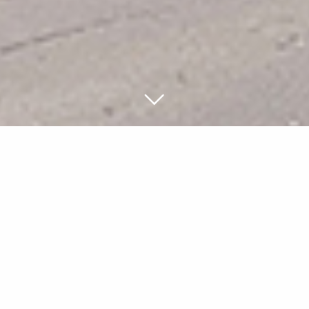
Visualisierung von Westen
Neubau Wohngebäude mit 14
Wohnungen
Projektdaten
Neubau eines Wohngebäudes mit 14 Eigentumswohnungen