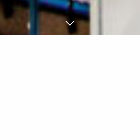
Neubau eines Mehrfamilienhauses mit
116 Wohnungen und Tiefgarage
Projektdaten
116 Wohnungen und Tiefgarage
Bruttogrundfläche: 13.018 m²
Wohnfläche: 10.180 m²
Zeitraum: 2016–2019
Energieeffizienz: KfW 70