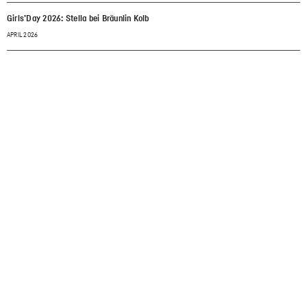
Girls’Day 2026: Stella bei Bräunlin Kolb
APRIL 2026
Standorte
Basel
T
+41 (0)61 3063050
M
basel@braeunlin-kolb.com
Berlin
T
+49 (0)30 41730930
M
berlin@braeunlin-kolb.com
Stellenangebote